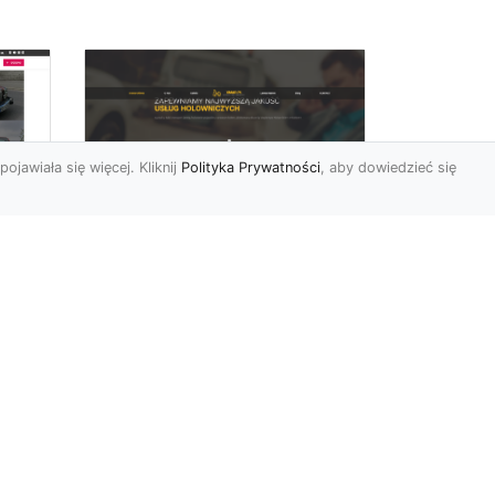
pojawiała się więcej. Kliknij
Polityka Prywatności
, aby dowiedzieć się
FHU XMar –
rny
Profesjonalna Laweta
i Holowanie Pojazdów
w Radomiu
FHU XMar – Twój Partner w
Transporcie i Holowaniu w
Radomiu Każdy kierowca
mbol
może napotkać sytuację...