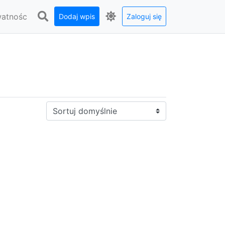
watnośc
Dodaj wpis
Zaloguj się
Sortuj: