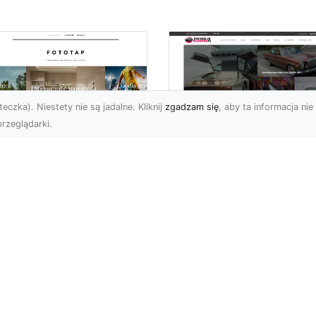
eczka). Niestety nie są jadalne. Kliknij
zgadzam się
, aby ta informacja nie 
rzeglądarki.
ły świat przed
Ford Mustang: Cza
bą…i na Twojej
Koń Amerykańskiej
ianie!
Motoryzacji
a świata to jeden z
Dziś chciałbym opisać
popularniejszych typów
klasyk amerykańskiej
oracji stosowanych na
motoryzacji: samochód,
ym świecie. Nie dziw...
który od lat stanowi sy
sił...