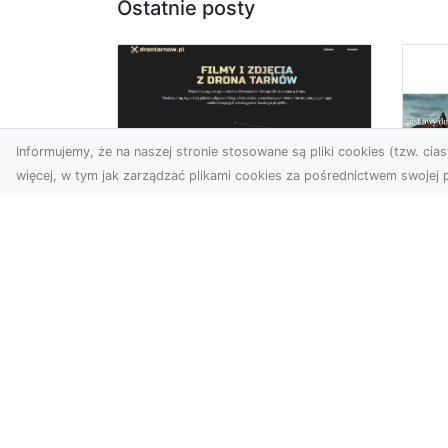
Ostatnie posty
Informujemy, że na naszej stronie stosowane są pliki cookies (tzw. ciast
więcej, w tym jak zarządzać plikami cookies za pośrednictwem swojej p
Zdjęcia z drona
Dębica – Twoje
Ca
projekty w
To
nowoczesnej
śc
perspektywie
Map
Wykorzystanie dronów w
naj
fotografii i filmowaniu to
dek
dziś standard dla firm i
cał
osób, które chcą wyróżn...