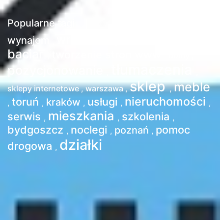
Popularne tagi
wrocław
tłumacz
wynajem
sprzedaż
,
,
,
,
baciar
tworzenie stron www
,
,
domy
,
tłumaczenia
pozycjonowanie
,
,
sklep
meble
sklepy internetowe
,
warszawa
,
,
nieruchomości
toruń
usługi
kraków
,
,
,
,
,
mieszkania
serwis
szkolenia
,
,
,
bydgoszcz
noclegi
pomoc
poznań
,
,
,
działki
drogowa
,