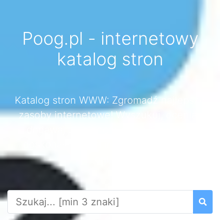
Poog.pl - internetowy
katalog stron
Katalog stron WWW: Zgromadź najlepsze
zasoby internetowe! Wyszukuj, oceniaj,
dodawaj ulubione witryny. Odkrywaj
doskonałe źródła informacji i rozrywki
online!