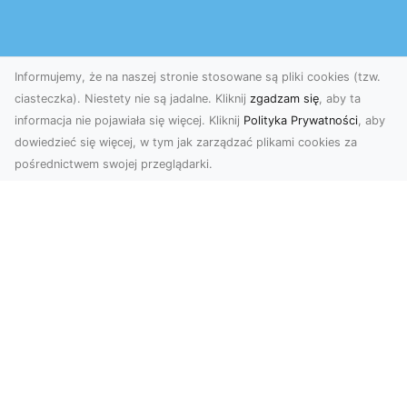
Informujemy, że na naszej stronie stosowane są pliki cookies (tzw.
ciasteczka). Niestety nie są jadalne. Kliknij
zgadzam się
, aby ta
informacja nie pojawiała się więcej. Kliknij
Polityka Prywatności
, aby
dowiedzieć się więcej, w tym jak zarządzać plikami cookies za
pośrednictwem swojej przeglądarki.
Okiennice
Dodano: 2 miesiące 2 dni temu
Szukasz trwałych i estetycznych okiennic