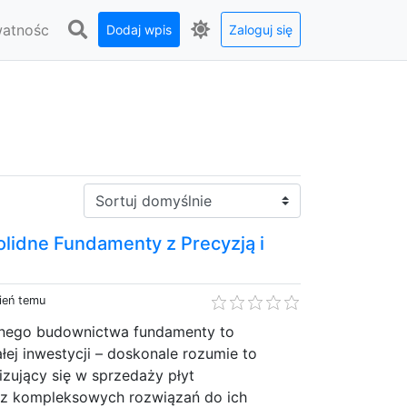
watnośc
Dodaj wpis
Zaloguj się
Sortuj:
olidne Fundamenty z Precyzją i
ień temu
nego budownictwa fundamenty to
ej inwestycji – doskonale rozumie to
lizujący się w sprzedaży płyt
z kompleksowych rozwiązań do ich