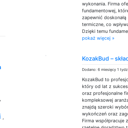
wykonania. Firma ofer
fundamentowej, któr
zapewnić doskonałą i
termiczne, co wpływ
Dzięki temu fundament
pokaż więcej »
KozakBud – skła
a
Dodano: 6 miesięcy 1 tydz
KozakBud to profesj
który od lat z sukc
oraz profesjonalne 
,
kompleksowej aranżac
znajdą szeroki wybó
wykończeń oraz zag
i
,
Firma współpracuje 
rzetelne doradztwo 