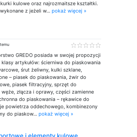
kurki kulowe oraz najrozmaitsze kształtki.
wykonane z jeżeli w...
pokaż więcej »
 temu
orstwo GREDO posiada w swojej propozycji
klasy artykułów: ścierniwa do piaskowania
arcowe, śrut żeliwny, kulki szklane,
one – piasek do piaskowania, żwir do
we, piasek filtracyjny, sprzęt do
 węże, złącza i oprawy, części zamienne
ochronna do piaskowania – rękawice do
acje powietrza oddechowego, kombinezony
my do piaskow...
pokaż więcej »
portowe i elementy kulowe