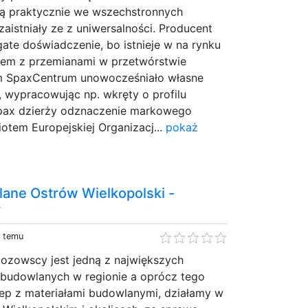
ą praktycznie we wszechstronnych
zaistniały ze z uniwersalności. Producent
te doświadczenie, bo istnieje w na rynku
zem z przemianami w przetwórstwie
m SpaxCentrum unowocześniało własne
 wypracowując np. wkręty o profilu
 Spax dzierży odznaczenie markowego
iotem Europejskiej Organizacj...
pokaż
lane Ostrów Wielkopolski -
y
y temu
zozowscy jest jedną z największych
 budowlanych w regionie a oprócz tego
lep z materiałami budowlanymi, działamy w