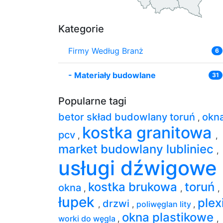
Kategorie
Firmy Według Branż
6
-
Materiały budowlane
31
Popularne tagi
betor skład budowlany toruń
okn
,
kostka granitowa
pcv
,
,
market budowlany lubliniec
,
usługi dźwigowe
kostka brukowa
toruń
okna
,
,
,
łupek
plex
drzwi
,
,
poliwęglan lity
,
okna plastikowe
worki do węgla
,
,