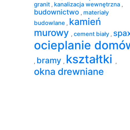
granit
kanalizacja wewnętrzna
,
,
budownictwo
materiały
,
kamień
budowlane
,
murowy
spa
cement biały
,
,
ocieplanie domó
kształtki
bramy
,
,
,
okna drewniane