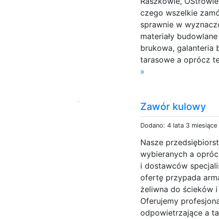
Raszkowie, OStrowie 
czego wszelkie zamó
sprawnie w wyznaczo
materiały budowlane
brukowa, galanteria
tarasowe a oprócz te
»
Zawór kulowy
Dodano: 4 lata 3 miesiące
Nasze przedsiębiorst
wybieranych a opró
i dostawców specjal
ofertę przypada arma
żeliwna do ścieków i
Oferujemy profesjona
odpowietrzające a t