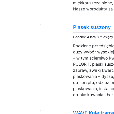
miękkouszczelnione, 
Nasze wprodukty są 
Piasek suszony
Dodano: 4 lata 8 miesięcy
Rodzinne przedsiębi
duży wybór wysokiej 
– w tym ścierniwo kw
POLGRIT, piaski susz
zapraw, żwirki kwarco
piaskowania – dysze,
do sprzętu, odzież 
piaskowania, instal
do piaskowania i heł
WAVE Kule trans