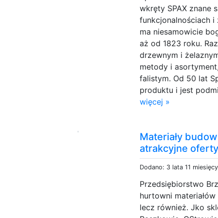
wkręty SPAX znane s
funkcjonalnościach i 
ma niesamowicie boga
aż od 1823 roku. Ra
drzewnym i żelazny
metody i asortyment,
falistym. Od 50 lat
produktu i jest podm
więcej »
Materiały budow
atrakcyjne ofert
Dodano: 3 lata 11 miesięc
Przedsiębiorstwo Br
hurtowni materiałów
lecz również. Jko sk