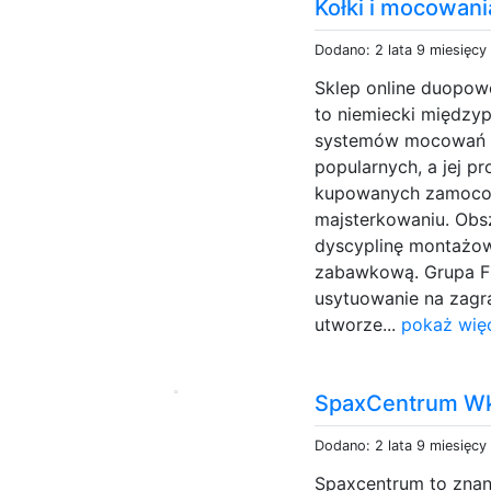
Kołki i mocowan
Dodano: 2 lata 9 miesięcy
Sklep online duopower
to niemiecki międz
systemów mocowań . 
popularnych, a jej p
kupowanych zamoco
majsterkowaniu. Obsz
dyscyplinę montażo
zabawkową. Grupa Fis
usytuowanie na zagra
utworze...
pokaż więc
SpaxCentrum Wk
Dodano: 2 lata 9 miesięcy
Spaxcentrum to znan