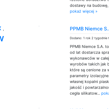
dostawy na budowę, 
pokaż więcej »
x
PPMB Niemce S.A
,
w
Dodano: 1 rok 2 tygodnie
PPMB Niemce S.A. to
od lat dostarcza spr
wykonawców w całej P
wyrobów takich jak b
które są cenione za 
parametry izolacyjn
własnej kopalni pias
jakość i powtarzalno
cegła silikatow...
pok