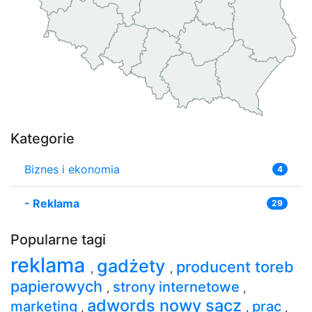
Kategorie
Biznes i ekonomia
4
-
Reklama
29
Popularne tagi
reklama
gadżety
producent toreb
,
,
papierowych
strony internetowe
,
,
adwords nowy sącz
marketing
prac
,
,
,