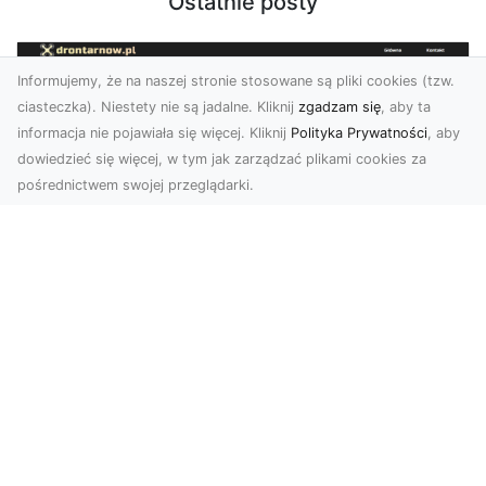
Ostatnie posty
Informujemy, że na naszej stronie stosowane są pliki cookies (tzw.
ciasteczka). Niestety nie są jadalne. Kliknij
zgadzam się
, aby ta
informacja nie pojawiała się więcej. Kliknij
Polityka Prywatności
, aby
dowiedzieć się więcej, w tym jak zarządzać plikami cookies za
pośrednictwem swojej przeglądarki.
Zdjęcia z drona Dębica – Twoje
projekty w nowoczesnej perspektywie
Wykorzystanie dronów w fotografii i filmowaniu
to dziś standard dla firm i osób, które chcą
wyróżn...