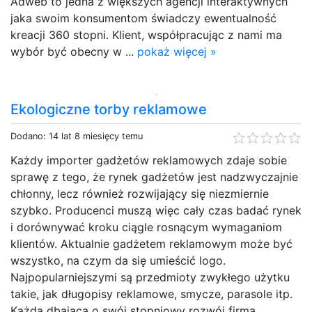
Adweb to jedna z większych agencji interaktywnych
jaka swoim konsumentom świadczy ewentualność
kreacji 360 stopni. Klient, współpracując z nami ma
wybór być obecny w ...
pokaż więcej »
Ekologiczne torby reklamowe
Dodano: 14 lat 8 miesięcy temu
Każdy importer gadżetów reklamowych zdaje sobie
sprawę z tego, że rynek gadżetów jest nadzwyczajnie
chłonny, lecz również rozwijający się niezmiernie
szybko. Producenci muszą więc cały czas badać rynek
i dorównywać kroku ciągle rosnącym wymaganiom
klientów. Aktualnie gadżetem reklamowym może być
wszystko, na czym da się umieścić logo.
Najpopularniejszymi są przedmioty zwykłego użytku
takie, jak długopisy reklamowe, smycze, parasole itp.
Każda dbająca o swój stopniowy rozwój firma