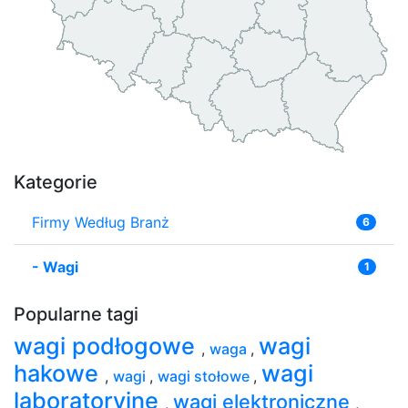
Kategorie
Firmy Według Branż
6
-
Wagi
1
Popularne tagi
wagi podłogowe
wagi
,
waga
,
hakowe
wagi
,
wagi
,
wagi stołowe
,
laboratoryjne
wagi elektroniczne
,
,