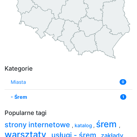
Kategorie
Miasta
0
-
Śrem
1
Popularne tagi
śrem
strony internetowe
,
katalog
,
,
warsztaty
usługi - śrem
zakłady
,
,