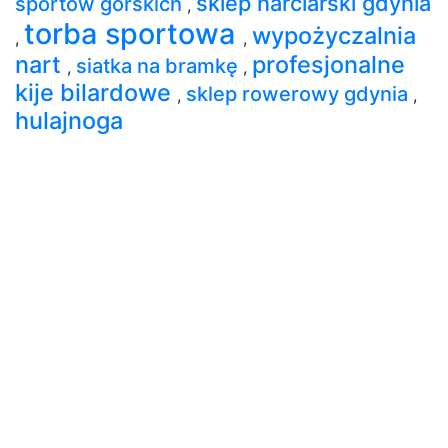
sklep narciarski gdynia
sportów górskich
,
torba sportowa
wypożyczalnia
,
,
nart
profesjonalne
siatka na bramkę
,
,
kije bilardowe
sklep rowerowy gdynia
,
,
hulajnoga