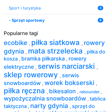
Sport i turystyka
3
-
Sprzęt sportowy
6
Popularne tagi
piłka siatkowa
ecobike
rowery
,
,
mata strzelecka
gdynia
piłka do
,
,
bramka piłkarska
rowery
kosza
,
,
serwis narciarski
elektryczne
,
,
sklep rowerowy
serwis
,
worek bokserski
snowboardów
,
,
piłka ręczna
bikesalon
,
,
rebounder
,
wypożyczalnia snowboardów
tablica
,
narty gdynia
taktyczna
sprzęt do
,
,