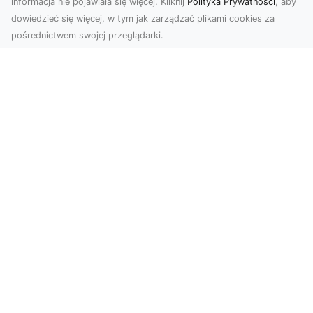
informacja nie pojawiała się więcej. Kliknij
Polityka Prywatności
, aby
dowiedzieć się więcej, w tym jak zarządzać plikami cookies za
pośrednictwem swojej przeglądarki.
Zdjęcia z drona Dębica – Twoje
projekty w nowoczesnej perspektywie
Wykorzystanie dronów w fotografii i filmowaniu
to dziś standard dla firm i osób, które chcą
wyróżn...