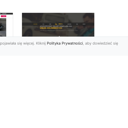
pojawiała się więcej. Kliknij
Polityka Prywatności
, aby dowiedzieć się
FHU XMar –
rny
Profesjonalna Laweta
i Holowanie Pojazdów
w Radomiu
FHU XMar – Twój Partner w
Transporcie i Holowaniu w
Radomiu Każdy kierowca
mbol
może napotkać sytuację...