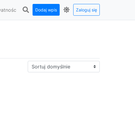
watnośc
Dodaj wpis
Zaloguj się
Sortuj: