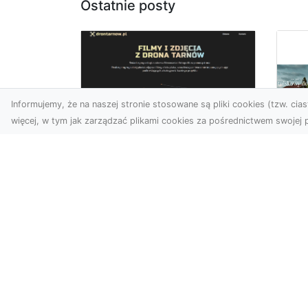
Ostatnie posty
Informujemy, że na naszej stronie stosowane są pliki cookies (tzw. ciast
więcej, w tym jak zarządzać plikami cookies za pośrednictwem swojej p
Zdjęcia z drona
Dębica – Twoje
Ca
projekty w
To
nowoczesnej
śc
perspektywie
Map
Wykorzystanie dronów w
naj
fotografii i filmowaniu to
dek
dziś standard dla firm i
cał
osób, które chcą wyróżn...