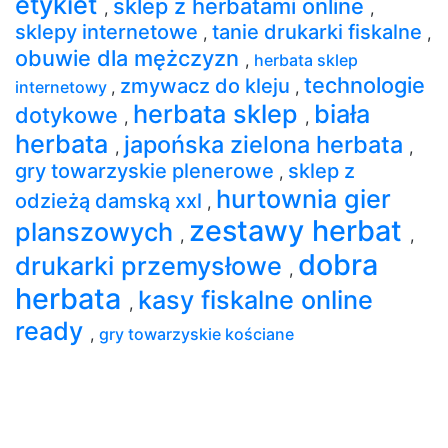
etykiet
sklep z herbatami online
,
,
sklepy internetowe
tanie drukarki fiskalne
,
,
obuwie dla mężczyzn
,
herbata sklep
technologie
zmywacz do kleju
internetowy
,
,
herbata sklep
biała
dotykowe
,
,
herbata
japońska zielona herbata
,
,
gry towarzyskie plenerowe
sklep z
,
hurtownia gier
odzieżą damską xxl
,
zestawy herbat
planszowych
,
,
dobra
drukarki przemysłowe
,
herbata
kasy fiskalne online
,
ready
,
gry towarzyskie kościane