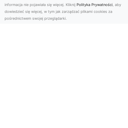
informacja nie pojawiała się więcej. Kliknij
Polityka Prywatności
, aby
dowiedzieć się więcej, w tym jak zarządzać plikami cookies za
pośrednictwem swojej przeglądarki.
Zdjęcia z drona Dębica – Twoje
projekty w nowoczesnej perspektywie
Wykorzystanie dronów w fotografii i filmowaniu
to dziś standard dla firm i osób, które chcą
wyróżn...
Cały świat przed Tobą…i na Twojej
ścianie!