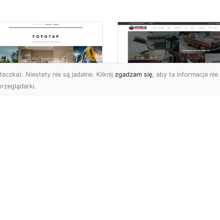
eczka). Niestety nie są jadalne. Kliknij
zgadzam się
, aby ta informacja nie 
rzeglądarki.
ły świat przed
Ford Mustang: Cza
bą…i na Twojej
Koń Amerykańskiej
ianie!
Motoryzacji
a świata to jeden z
Dziś chciałbym opisać
popularniejszych typów
klasyk amerykańskiej
oracji stosowanych na
motoryzacji: samochód,
ym świecie. Nie dziw...
który od lat stanowi sy
sił...