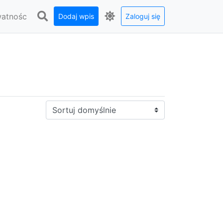
watnośc
Dodaj wpis
Zaloguj się
Sortuj: