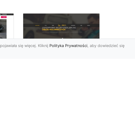
pojawiała się więcej. Kliknij
Polityka Prywatności
, aby dowiedzieć się
FHU XMar –
rny
Profesjonalna Laweta
i Holowanie Pojazdów
w Radomiu
FHU XMar – Twój Partner w
Transporcie i Holowaniu w
Radomiu Każdy kierowca
mbol
może napotkać sytuację...