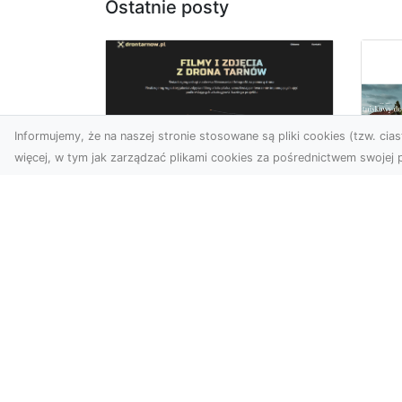
Ostatnie posty
Informujemy, że na naszej stronie stosowane są pliki cookies (tzw. ciast
więcej, w tym jak zarządzać plikami cookies za pośrednictwem swojej p
Zdjęcia z drona
Dębica – Twoje
Ca
projekty w
To
nowoczesnej
śc
perspektywie
Map
Wykorzystanie dronów w
naj
fotografii i filmowaniu to
dek
dziś standard dla firm i
cał
osób, które chcą wyróżn...