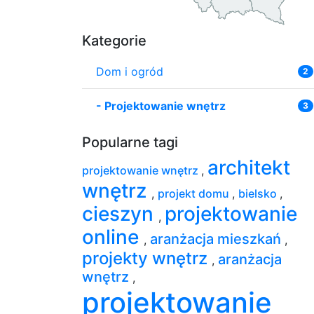
Kategorie
Dom i ogród
2
-
Projektowanie wnętrz
3
Popularne tagi
architekt
projektowanie wnętrz
,
wnętrz
,
projekt domu
,
bielsko
,
cieszyn
projektowanie
,
online
aranżacja mieszkań
,
,
projekty wnętrz
aranżacja
,
wnętrz
,
projektowanie