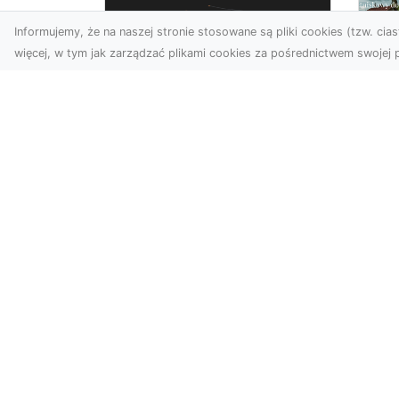
Informujemy, że na naszej stronie stosowane są pliki cookies (tzw. ciast
więcej, w tym jak zarządzać plikami cookies za pośrednictwem swojej p
Zdjęcia z drona
Dębica – Twoje
Ca
projekty w
To
nowoczesnej
śc
perspektywie
Map
Wykorzystanie dronów w
naj
fotografii i filmowaniu to
dek
dziś standard dla firm i
cał
osób, które chcą wyróżn...
Poog.pl - internetowy katalog stro