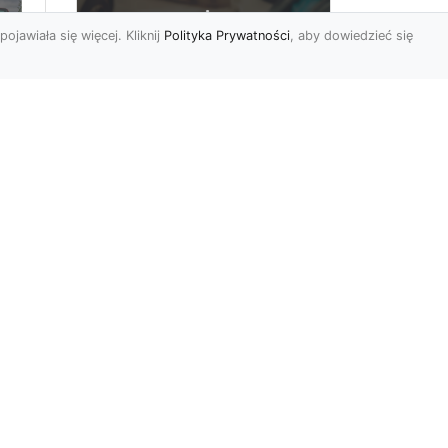
pojawiała się więcej. Kliknij
Polityka Prywatności
, aby dowiedzieć się
FHU XMar –
rny
Profesjonalna Laweta
i Holowanie Pojazdów
w Radomiu
FHU XMar – Twój Partner w
Transporcie i Holowaniu w
Radomiu Każdy kierowca
mbol
może napotkać sytuację...
r