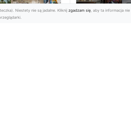
eczka). Niestety nie są jadalne. Kliknij
zgadzam się
, aby ta informacja nie 
rzeglądarki.
ły świat przed
Ford Mustang: Cza
bą…i na Twojej
Koń Amerykańskiej
ianie!
Motoryzacji
a świata to jeden z
Dziś chciałbym opisać
popularniejszych typów
klasyk amerykańskiej
oracji stosowanych na
motoryzacji: samochód,
ym świecie. Nie dziw...
który od lat stanowi sy
sił...
n
Subskrybuj newslette