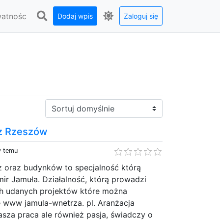
watnośc
Dodaj wpis
Zaloguj się
Sortuj:
rz Rzeszów
y temu
z oraz budynków to specjalność którą
ir Jamuła. Działalność, którą prowadzi
h udanych projektów które można
e www jamula-wnetrza. pl. Aranżacja
nasza praca ale również pasja, świadczy o