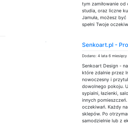
tym zamiłowanie od 
studia, oraz liczne k
Jamuła, możesz być s
spełni Twoje oczekiw
Senkoart.pl - Pr
Dodano: 4 lata 6 miesięcy
Senkoart Design - na
które zdalnie przez 
nowoczesny i przytul
dowolnego pokoju. U
sypialni, łazienki, s
innych pomieszczeń.
oczekiwań. Każdy nas
sklepów. Po otrzyman
samodzielnie lub z ek