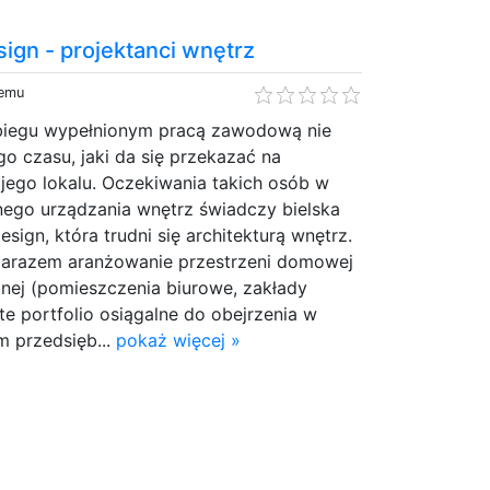
ign - projektanci wnętrz
temu
biegu wypełnionym pracą zawodową nie
go czasu, jaki da się przekazać na
jego lokalu. Oczekiwania takich osób w
ego urządzania wnętrz świadczy bielska
sign, która trudni się architekturą wnętrz.
ą zarazem aranżowanie przestrzeni domowej
jnej (pomieszczenia biurowe, zakłady
te portfolio osiągalne do obejrzenia w
m przedsięb...
pokaż więcej »