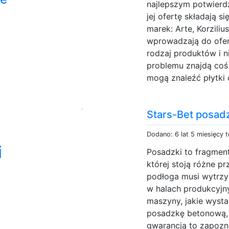
najlepszym potwierd
jej ofertę składają 
marek: Arte, Korziliu
wprowadzają do ofert
rodzaj produktów i n
problemu znajdą coś 
mogą znaleźć płytki 
Stars-Bet posad
Dodano: 6 lat 5 miesięcy 
i
Posadzki to fragment
której stoją różne pr
podłoga musi wytrzy
w halach produkcyjn
maszyny, jakie wysta
posadzkę betonową, 
gwarancją to zapozna