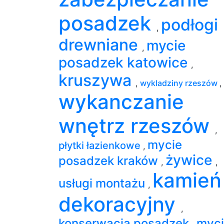
posadzek
podłogi
,
drewniane
mycie
,
posadzek katowice
,
kruszywa
,
wykladziny rzeszów
,
wykanczanie
wnętrz rzeszów
,
mycie
płytki łazienkowe
,
żywice
posadzek kraków
,
,
kamień
usługi montażu
,
dekoracyjny
,
konserwacja posadzek
myc