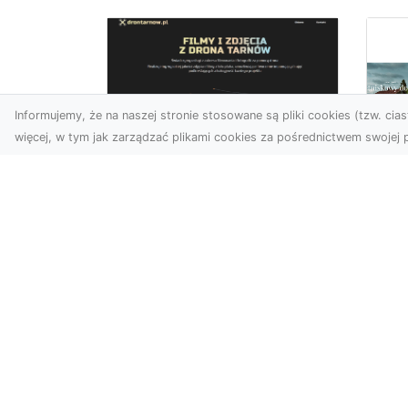
Informujemy, że na naszej stronie stosowane są pliki cookies (tzw. ciast
więcej, w tym jak zarządzać plikami cookies za pośrednictwem swojej p
Zdjęcia z drona
Dębica – Twoje
Ca
projekty w
To
nowoczesnej
śc
perspektywie
Map
Wykorzystanie dronów w
naj
fotografii i filmowaniu to
dek
dziś standard dla firm i
cał
osób, które chcą wyróżn...