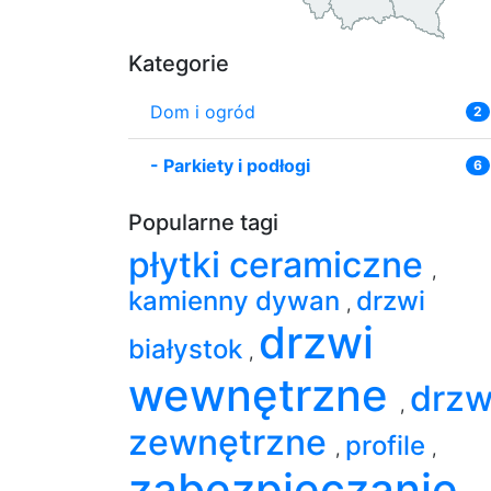
Kategorie
Dom i ogród
2
-
Parkiety i podłogi
6
Popularne tagi
płytki ceramiczne
,
kamienny dywan
drzwi
,
drzwi
białystok
,
wewnętrzne
drzw
,
zewnętrzne
profile
,
,
zabezpieczanie