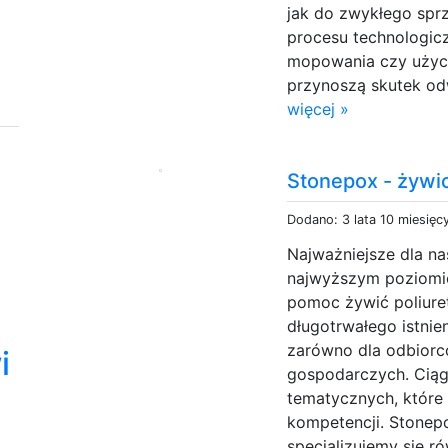
jak do zwykłego spr
procesu technologi
mopowania czy użyci
przynoszą skutek od
więcej »
Stonepox - żywi
Dodano: 3 lata 10 miesięc
Najważniejsze dla nas
najwyższym poziomi
pomoc żywić poliure
długotrwałego istnie
zarówno dla odbiorcó
i
gospodarczych. Ciąg
tematycznych, które
kompetencji. Stonepo
specjalizujemy się r