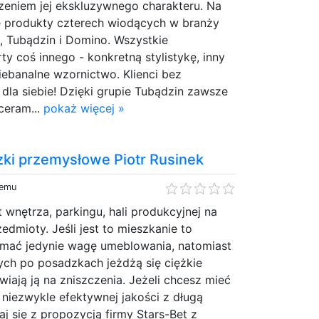
zeniem jej ekskluzywnego charakteru. Na
się produkty czterech wiodących w branży
s, Tubądzin i Domino. Wszystkie
y coś innego - konkretną stylistykę, inny
iebanalne wzornictwo. Klienci bez
dla siebie! Dzięki grupie Tubądzin zawsze
ceram...
pokaż więcej »
zki przemysłowe Piotr Rusinek
temu
 wnętrza, parkingu, hali produkcyjnej na
zedmioty. Jeśli jest to mieszkanie to
mać jedynie wagę umeblowania, natomiast
ych po posadzkach jeżdżą się ciężkie
wiają ją na zniszczenia. Jeżeli chcesz mieć
niezwykle efektywnej jakości z długą
j się z propozycją firmy Stars-Bet z