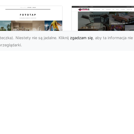
eczka). Niestety nie są jadalne. Kliknij
zgadzam się
, aby ta informacja nie 
rzeglądarki.
ły świat przed
Ford Mustang: Cza
bą…i na Twojej
Koń Amerykańskiej
ianie!
Motoryzacji
a świata to jeden z
Dziś chciałbym opisać
popularniejszych typów
klasyk amerykańskiej
oracji stosowanych na
motoryzacji: samochód,
ym świecie. Nie dziw...
który od lat stanowi sy
sił...