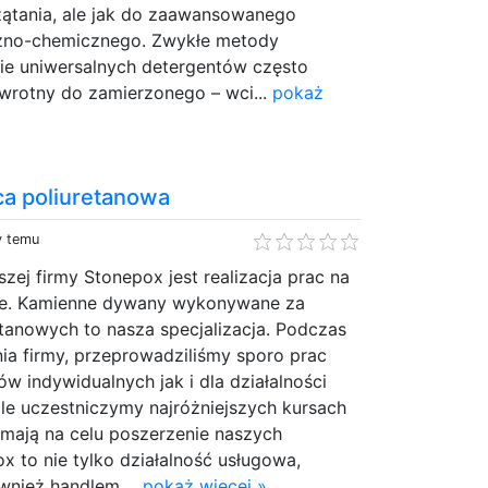
zątania, ale jak do zaawansowanego
czno-chemicznego. Zwykłe metody
e uniwersalnych detergentów często
wrotny do zamierzonego – wci...
pokaż
ca poliuretanowa
y temu
zej firmy Stonepox jest realizacja prac na
e. Kamienne dywany wykonywane za
tanowych to nasza specjalizacja. Podczas
nia firmy, przeprowadziliśmy sporo prac
w indywidualnych jak i dla działalności
le uczestniczymy najróżniejszych kursach
 mają na celu poszerzenie naszych
x to nie tylko działalność usługowa,
ównież handlem....
pokaż więcej »