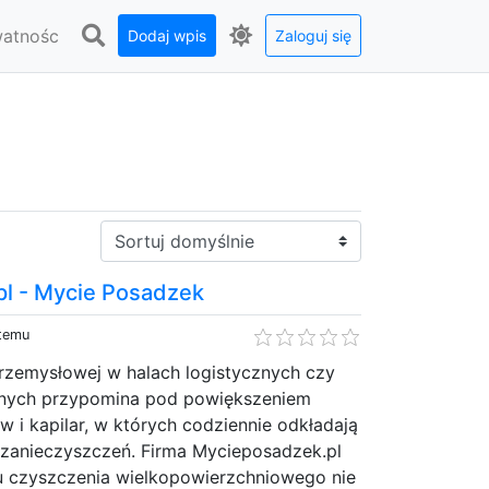
watnośc
Dodaj wpis
Zaloguj się
Sortuj:
l - Mycie Posadzek
 temu
przemysłowej w halach logistycznych czy
jnych przypomina pod powiększeniem
w i kapilar, w których codziennie odkładają
w zanieczyszczeń. Firma Mycieposadzek.pl
 czyszczenia wielkopowierzchniowego nie