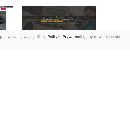
pojawiała się więcej. Kliknij
Polityka Prywatności
, aby dowiedzieć się
FHU XMar –
rny
Profesjonalna Laweta
i Holowanie Pojazdów
w Radomiu
FHU XMar – Twój Partner w
Transporcie i Holowaniu w
Radomiu Każdy kierowca
mbol
może napotkać sytuację...