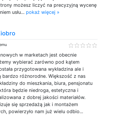
strony możesz liczyć na precyzyjną wycenę
iem usłu...
pokaż więcej »
Ziobro
temu
anowych w marketach jest obecnie
żemy wybierać zarówno pod kątem
została przygotowana wykładzina ale i
są bardzo różnorodne. Większość z nas
ładziny do mieszkania, biura, pensjonatu
która będzie niedroga, estetyczna i
alizowana z dobrej jakości materiałów.
izuje się sprzedażą jak i montażem
h, powierzyło nam już wielu odbio...