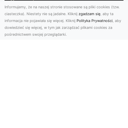
Informujemy, że na naszej stronie stosowane są pliki cookies (tzw.
ciasteczka). Niestety nie są jadalne. Kliknij
zgadzam się
, aby ta
informacja nie pojawiała się więcej. Kliknij
Polityka Prywatności
, aby
dowiedzieć się więcej, w tym jak zarządzać plikami cookies za
pośrednictwem swojej przeglądarki.
Zdjęcia z drona Dębica – Twoje
projekty w nowoczesnej perspektywie
Wykorzystanie dronów w fotografii i filmowaniu
to dziś standard dla firm i osób, które chcą
wyróżn...