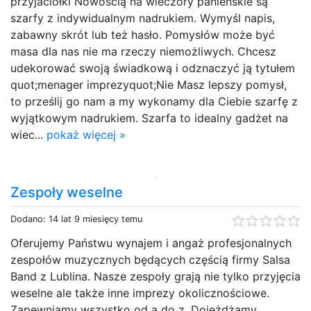
przyjaciółki Nowością na wieczory panieńskie są
szarfy z indywidualnym nadrukiem. Wymyśl napis,
zabawny skrót lub też hasło. Pomysłów może być
masa dla nas nie ma rzeczy niemożliwych. Chcesz
udekorować swoją świadkową i odznaczyć ją tytułem
quot;menager imprezyquot;Nie Masz lepszy pomysł,
to prześlij go nam a my wykonamy dla Ciebie szarfę z
wyjątkowym nadrukiem. Szarfa to idealny gadżet na
wiec...
pokaż więcej »
Zespoły weselne
Dodano: 14 lat 9 miesięcy temu
Oferujemy Państwu wynajem i angaż profesjonalnych
zespołów muzycznych będących częścią firmy Salsa
Band z Lublina. Nasze zespoły grają nie tylko przyjęcia
weselne ale także inne imprezy okolicznościowe.
Zapewniamy wszystko od a do z. Dojeżdżamy