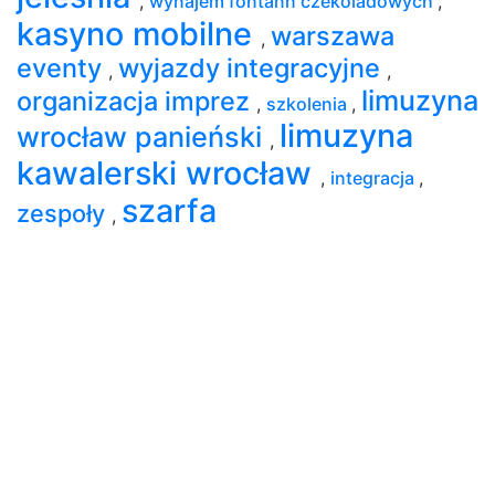
,
wynajem fontann czekoladowych
,
kasyno mobilne
warszawa
,
eventy
wyjazdy integracyjne
,
,
limuzyna
organizacja imprez
,
szkolenia
,
limuzyna
wrocław panieński
,
kawalerski wrocław
,
integracja
,
szarfa
zespoły
,