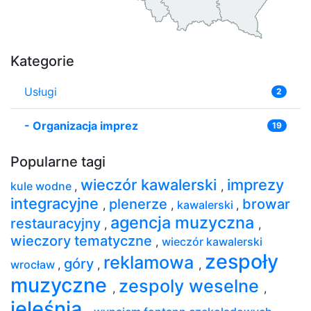
Kategorie
Usługi
2
-
Organizacja imprez
19
Popularne tagi
wieczór kawalerski
imprezy
kule wodne
,
,
integracyjne
plenerze
browar
,
,
kawalerski
,
agencja muzyczna
restauracyjny
,
,
wieczory tematyczne
,
wieczór kawalerski
zespoły
reklamowa
góry
wrocław
,
,
,
muzyczne
zespoly weselne
,
,
jeleśnia