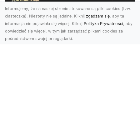
Informujemy, że na naszej stronie stosowane są pliki cookies (tzw.
ciasteczka). Niestety nie są jadalne. Kliknij
zgadzam się
, aby ta
informacja nie pojawiała się więcej. Kliknij
Polityka Prywatności
, aby
dowiedzieć się więcej, w tym jak zarządzać plikami cookies za
pośrednictwem swojej przeglądarki.
Zdjęcia z drona Dębica – Twoje
projekty w nowoczesnej perspektywie
Wykorzystanie dronów w fotografii i filmowaniu
to dziś standard dla firm i osób, które chcą
wyróżn...