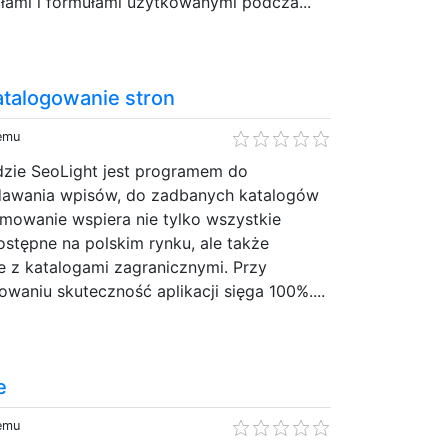
łami i formułami użytkowanymi podcza...
talogowanie stron
temu
zie SeoLight jest programem do
awania wpisów, do zadbanych katalogów
owanie wspiera nie tylko wszystkie
stępne na polskim rynku, ale także
e z katalogami zagranicznymi. Przy
waniu skuteczność aplikacji sięga 100%....
e
temu