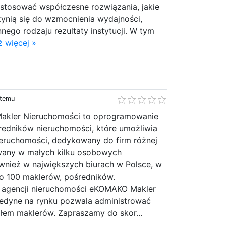
e stosować współczesne rozwiązania, jakie
zynią się do wzmocnienia wydajności,
nnego rodzaju rezultaty instytucji. W tym
 więcej »
 temu
kler Nieruchomości to oprogramowanie
edników nieruchomości, które umożliwia
ieruchomości, dedykowany do firm różnej
owany w małych kilku osobowych
ównież w największych biurach w Polsce, w
ko 100 maklerów, pośredników.
 agencji nieruchomości eKOMAKO Makler
jedyne na rynku pozwala administrować
ołem maklerów. Zapraszamy do skor...