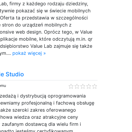
 Lab, firmy z każdego rodzaju dziedziny,
tywnie pokazać się w świecie mobilnych
 Oferta ta przedstawia w szczególności
stron do urządzeń mobilnych z
onsive web design. Oprócz tego, w Value
likacje mobilne, które odczytują m.in. qr
dsiębiorstwo Value Lab zajmuje się także
ym....
pokaż więcej »
e Studio
temu
przedażą i dystrybucją oprogramowania
wniamy profesjonalną i fachową obsługę
 także szeroki zakres oferowanego
howa wiedza oraz atrakcyjne ceny
y zaufanym dostawcą dla wielu firm i
Ponadto jesteśmy certyfikowanym