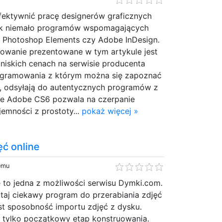
fektywnić pracę designerów graficznych
ek niemało programów wspomagających
e Photoshop Elements czy Adobe InDesign.
owanie prezentowane w tym artykule jest
niskich cenach na serwisie producenta
ogramowania z którym można się zapoznać
w, odsyłają do autentycznych programów z
cie Adobe CS6 pozwala na czerpanie
jemności z prostoty...
pokaż więcej »
ęć online
temu
 to jedna z możliwości serwisu Dymki.com.
taj ciekawy program do przerabiania zdjęć
st sposobność importu zdjęć z dysku.
o tylko początkowy etap konstruowania.