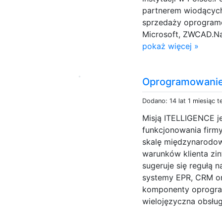
partnerem wiodących
sprzedaży oprogramo
Microsoft, ZWCAD.Nas
pokaż więcej »
Oprogramowanie 
Dodano: 14 lat 1 miesiąc 
Misją ITELLIGENCE j
funkcjonowania firmy
skalę międzynarodo
warunków klienta zi
sugeruje się regułą 
systemy EPR, CRM or
komponenty oprogra
wielojęzyczna obsług