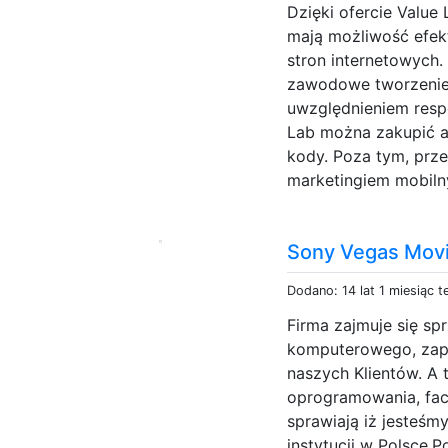
Dzięki ofercie Value
mają możliwość efek
stron internetowych.
zawodowe tworzenie 
uwzględnieniem resp
Lab można zakupić ap
kody. Poza tym, prze
marketingiem mobiln
Sony Vegas Movi
Dodano: 14 lat 1 miesiąc 
Firma zajmuje się s
komputerowego, zape
naszych Klientów. A
oprogramowania, fac
sprawiają iż jesteśm
instytucji w Polsce.