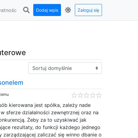
watnośc
Dodaj wpis
Zaloguj się
uterowe
Sortuj:
rsonelem
 temu
osób kierowana jest spółka, zależy nade
 sferze działalności zewnętrznej oraz na
konkurencją. Żeby za to uzyskiwać jak
jące rezultaty, do funkcji każdego jednego
y zarządzającej zaliczać się winno dbanie o