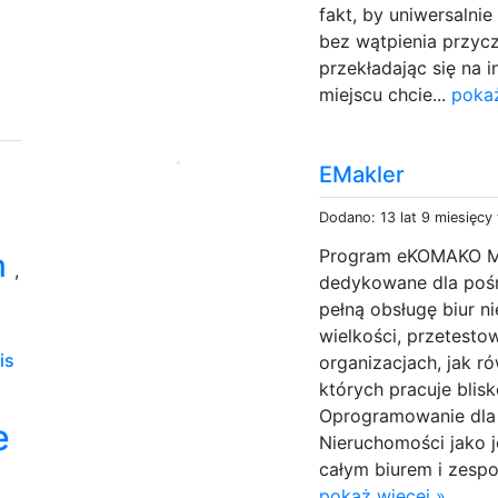
fakt, by uniwersalni
bez wątpienia przyc
przekładając się na i
miejscu chcie...
pokaż
EMakler
Dodano: 13 lat 9 miesięcy
Program eKOMAKO Ma
m
,
dedykowane dla pośr
pełną obsługę biur n
wielkości, przetest
is
organizacjach, jak r
których pracuje blis
Oprogramowanie dla
e
Nieruchomości jako 
całym biurem i zesp
pokaż więcej »