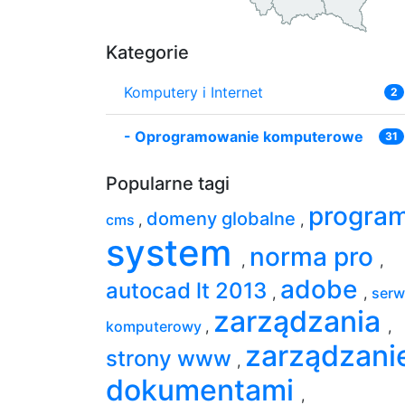
Kategorie
Komputery i Internet
2
-
Oprogramowanie komputerowe
31
Popularne tagi
progra
domeny globalne
cms
,
,
system
norma pro
,
,
adobe
autocad lt 2013
,
,
serw
zarządzania
komputerowy
,
,
zarządzani
strony www
,
dokumentami
,