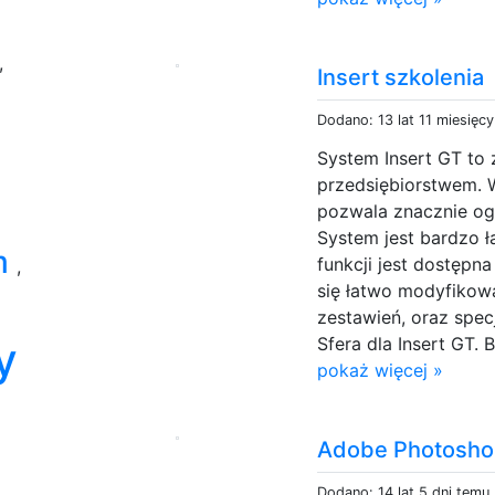
,
Insert szkolenia
Dodano: 13 lat 11 miesięc
System Insert GT to
przedsiębiorstwem. 
pozwala znacznie og
System jest bardzo 
m
funkcji jest dostępna
,
się łatwo modyfikow
zestawień, oraz spe
y
Sfera dla Insert GT. 
pokaż więcej »
Adobe Photosho
Dodano: 14 lat 5 dni temu