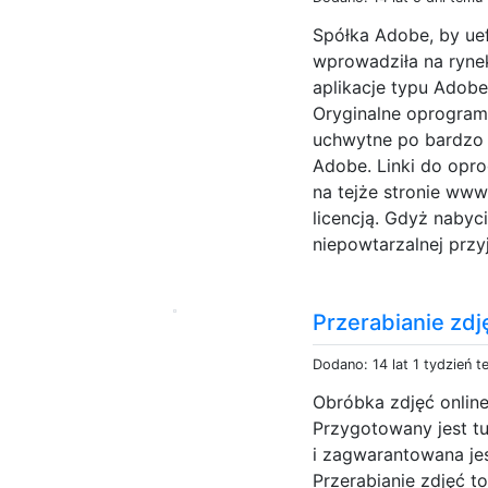
Spółka Adobe, by ue
wprowadziła na ryn
aplikacje typu Adob
Oryginalne oprogram
uchwytne po bardzo 
Adobe. Linki do opr
na tejże stronie ww
licencją. Gdyż naby
niepowtarzalnej przy
Przerabianie zdj
Dodano: 14 lat 1 tydzień 
Obróbka zdjęć online
Przygotowany jest tu
i zagwarantowana je
Przerabianie zdjęć t