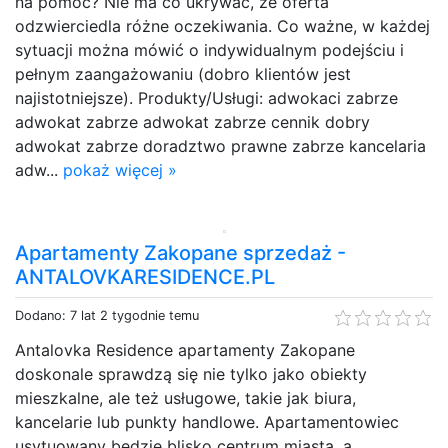
na pomoc? Nie ma co ukrywać, że oferta
odzwierciedla różne oczekiwania. Co ważne, w każdej
sytuacji można mówić o indywidualnym podejściu i
pełnym zaangażowaniu (dobro klientów jest
najistotniejsze). Produkty/Usługi: adwokaci zabrze
adwokat zabrze adwokat zabrze cennik dobry
adwokat zabrze doradztwo prawne zabrze kancelaria
adw...
pokaż więcej »
Apartamenty Zakopane sprzedaż -
ANTALOVKARESIDENCE.PL
Dodano: 7 lat 2 tygodnie temu
Antalovka Residence apartamenty Zakopane
doskonale sprawdzą się nie tylko jako obiekty
mieszkalne, ale też usługowe, takie jak biura,
kancelarie lub punkty handlowe. Apartamentowiec
usytuowany będzie blisko centrum miasta, a