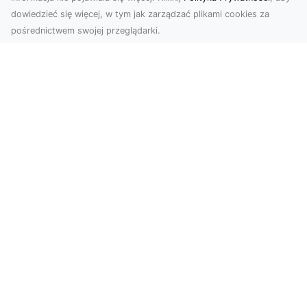
dowiedzieć się więcej, w tym jak zarządzać plikami cookies za
pośrednictwem swojej przeglądarki.
Zdjęcia z drona Dębica – Twoje
projekty w nowoczesnej perspektywie
Wykorzystanie dronów w fotografii i filmowaniu
to dziś standard dla firm i osób, które chcą
wyróżn...
Cały świat przed Tobą…i na Twojej
ścianie!
Mapa świata to jeden z najpopularniejszych