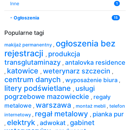
Inne
1
-
Ogłoszenia
15
Popularne tagi
ogłoszenia bez
makijaż permanentny
,
rejestracji
produkcja
,
transglutaminazy
antalovka residence
,
katowice
weterynarz szczecin
,
,
,
centrum danych
wyposażenie biura
,
,
litery podświetlane
usługi
,
pogrzebowe mazowieckie
regały
,
warszawa
metalowe
,
,
montaż mebli
,
telefon
regał metalowy
pianka pur
internetowy
,
,
elektryk
gabinet
adwokat
,
,
,