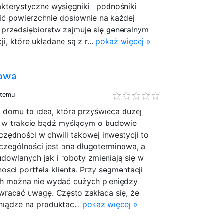
kterystyczne wysięgniki i podnośniki
ić powierzchnie dosłownie na każdej
przedsiębiorstw zajmuje się generalnym
, które układane są z r...
pokaż więcej »
owa
 temu
 domu to idea, która przyświeca dużej
ch w trakcie bądź myślącym o budowie
zędności w chwili takowej inwestycji to
zczególności jest ona długoterminowa, a
dowlanych jak i roboty zmieniają się w
osci portfela klienta. Przy segmentacji
h można nie wydać dużych pieniędzy
wracać uwagę. Często zakłada się, że
niądze na produktac...
pokaż więcej »