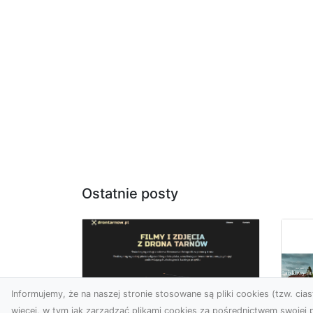
Ostatnie posty
Informujemy, że na naszej stronie stosowane są pliki cookies (tzw. ciast
więcej, w tym jak zarządzać plikami cookies za pośrednictwem swojej p