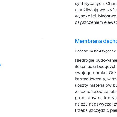
syntetycznych. Chara
umożliwiają wyczyśc
wysokości. Mnóstwo 
czyszczeniem elewacji
Membrana dach
Dodano: 14 lat 4 tygodnie
Niedrogie budowanie
e
ilości ludzi będący
swojego domku. Oszc
istotna kwestia, w s
koszty materiałów bu
zależności od zasobn
produktów na któryc
należy nadzwyczaj z
trzeba szczędzić pie