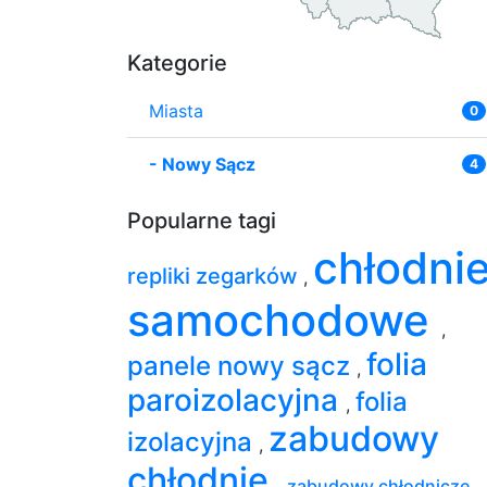
Kategorie
Miasta
0
-
Nowy Sącz
4
Popularne tagi
chłodni
repliki zegarków
,
samochodowe
,
folia
panele nowy sącz
,
paroizolacyjna
folia
,
zabudowy
izolacyjna
,
chłodnie
,
zabudowy chłodnicze
,