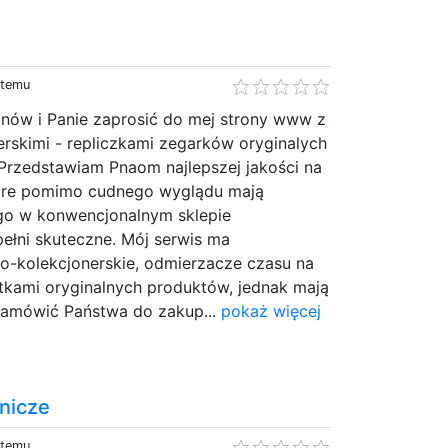
w
 temu
anów i Panie zaprosić do mej strony www z
rskimi - repliczkami zegarków oryginalych
Przedstawiam Pnaom najlepszej jakości na
które pomimo cudnego wyglądu mają
o w konwencjonalnym sklepie
ełni skuteczne. Mój serwis ma
o-kolekcjonerskie, odmierzacze czasu na
bitkami oryginalnych produktów, jednak mają
 namówić Państwa do zakup...
pokaż więcej
nicze
 temu