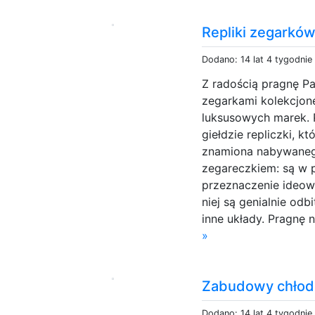
Repliki zegarkó
Dodano: 14 lat 4 tygodnie
Z radością pragnę P
zegarkami kolekcjone
luksusowych marek. 
giełdzie repliczki, 
znamiona nabywaneg
zegareczkiem: są w p
przeznaczenie ideow
niej są genialnie od
inne układy. Pragnę
»
Zabudowy chłod
Dodano: 14 lat 4 tygodnie