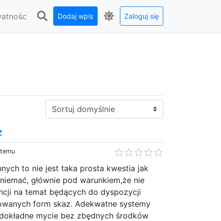
watnośc
Dodaj wpis
Zaloguj się
Sortuj:
z
 temu
ych to nie jest taka prosta kwestia jak
mniemać, głównie pod warunkiem,że nie
ncji na temat będących do dyspozycji
zowanych form skaz. Adekwatne systemy
a dokładne mycie bez zbędnych środków