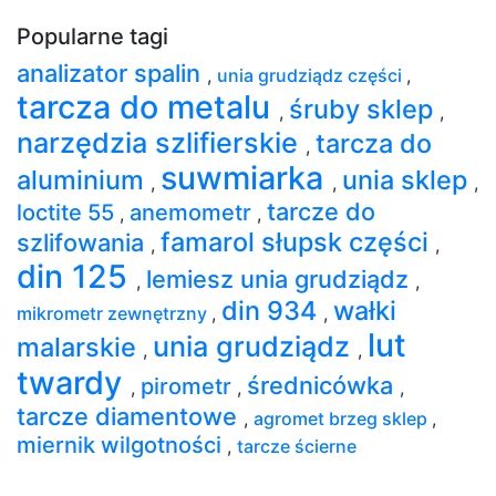
Popularne tagi
analizator spalin
,
unia grudziądz części
,
tarcza do metalu
śruby sklep
,
,
narzędzia szlifierskie
tarcza do
,
suwmiarka
aluminium
unia sklep
,
,
,
tarcze do
loctite 55
anemometr
,
,
famarol słupsk części
szlifowania
,
,
din 125
lemiesz unia grudziądz
,
,
din 934
wałki
mikrometr zewnętrzny
,
,
lut
unia grudziądz
malarskie
,
,
twardy
średnicówka
pirometr
,
,
,
tarcze diamentowe
,
agromet brzeg sklep
,
miernik wilgotności
,
tarcze ścierne