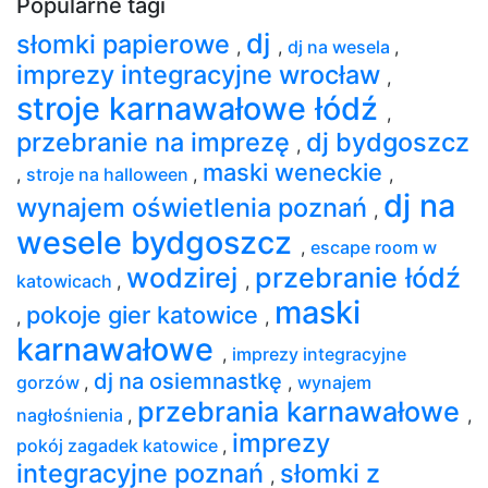
Popularne tagi
dj
słomki papierowe
,
,
dj na wesela
,
imprezy integracyjne wrocław
,
stroje karnawałowe łódź
,
przebranie na imprezę
dj bydgoszcz
,
maski weneckie
,
stroje na halloween
,
,
dj na
wynajem oświetlenia poznań
,
wesele bydgoszcz
,
escape room w
wodzirej
przebranie łódź
katowicach
,
,
maski
pokoje gier katowice
,
,
karnawałowe
,
imprezy integracyjne
dj na osiemnastkę
gorzów
,
,
wynajem
przebrania karnawałowe
nagłośnienia
,
,
imprezy
pokój zagadek katowice
,
integracyjne poznań
słomki z
,