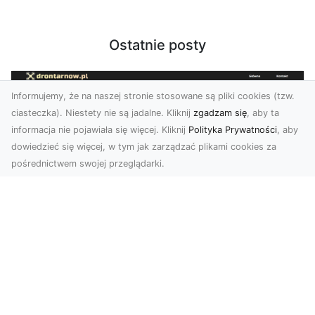
Ostatnie posty
Informujemy, że na naszej stronie stosowane są pliki cookies (tzw.
ciasteczka). Niestety nie są jadalne. Kliknij
zgadzam się
, aby ta
informacja nie pojawiała się więcej. Kliknij
Polityka Prywatności
, aby
dowiedzieć się więcej, w tym jak zarządzać plikami cookies za
pośrednictwem swojej przeglądarki.
Zdjęcia z drona Dębica – Twoje
projekty w nowoczesnej perspektywie
Wykorzystanie dronów w fotografii i filmowaniu
to dziś standard dla firm i osób, które chcą