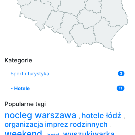
Kategorie
Sport i turystyka
3
-
Hotele
11
Popularne tagi
nocleg warszawa
hotele łódź
,
,
organizacja imprez rodzinnych
,
weekend
wyszukiwarka
,
hotel
,