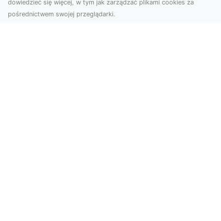
dowiedzieć się więcej, w tym jak zarządzać plikami cookies za
pośrednictwem swojej przeglądarki.
Zdjęcia z drona Dębica – Twoje
projekty w nowoczesnej perspektywie
Wykorzystanie dronów w fotografii i filmowaniu
to dziś standard dla firm i osób, które chcą
wyróżn...