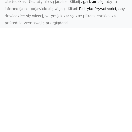
ciasteczka). Niestety nie są jadalne. Kliknij
zgadzam się
, aby ta
informacja nie pojawiała się więcej. Kliknij
Polityka Prywatności
, aby
dowiedzieć się więcej, w tym jak zarządzać plikami cookies za
pośrednictwem swojej przeglądarki.
Zdjęcia z drona Dębica – Twoje
projekty w nowoczesnej perspektywie
Wykorzystanie dronów w fotografii i filmowaniu
to dziś standard dla firm i osób, które chcą
wyróżn...