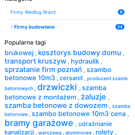
Firmy Według Branż
6
-
Firmy budowlane
24
Popularne tagi
kosztorys budowy domu
brukowej
,
,
transport kruszyw
hydraulik
,
,
sprzatanie firm poznań
szambo
,
betonowe 10m3
cersanit
,
,
producent szamb
drzwiczki
szamba
betonowych
,
,
żaluzje
betonowe z montażem
,
,
szamba betonowe z dowozem
,
szamba
szambo betonowe 10m3 cena
betonowe
,
,
bramy garażowe
udrażnianie
,
rolety
kanalizacji
,
warszawa
,
aluminiowe
,
,