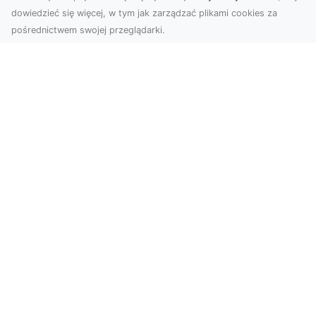
dowiedzieć się więcej, w tym jak zarządzać plikami cookies za
pośrednictwem swojej przeglądarki.
Zdjęcia z drona Dębica – Twoje
projekty w nowoczesnej perspektywie
Wykorzystanie dronów w fotografii i filmowaniu
to dziś standard dla firm i osób, które chcą
wyróżn...