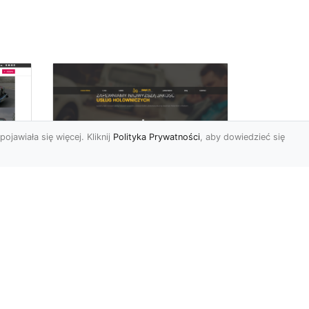
pojawiała się więcej. Kliknij
Polityka Prywatności
, aby dowiedzieć się
FHU XMar –
rny
Profesjonalna Laweta
i Holowanie Pojazdów
w Radomiu
FHU XMar – Twój Partner w
Transporcie i Holowaniu w
Radomiu Każdy kierowca