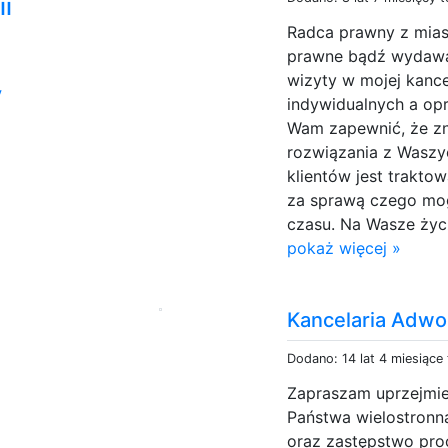
i
Radca prawny z mias
prawne bądź wydawan
wizyty w mojej kance
y
indywidualnych a op
Wam zapewnić, że zn
rozwiązania z Wasz
klientów jest trakto
za sprawą czego mo
czasu. Na Wasze życz
pokaż więcej »
Kancelaria Adwo
Dodano: 14 lat 4 miesiące
Zapraszam uprzejmie 
Państwa wielostron
oraz zastępstwo pro