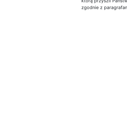
którą przyszli Państ
zgodnie z paragrafam