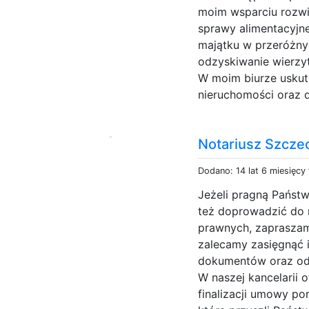
moim wsparciu rozwi
sprawy alimentacyjn
majątku w przeróżny
odzyskiwanie wierzyt
W moim biurze uskut
nieruchomości oraz d
Notariusz Szcze
Dodano: 14 lat 6 miesięcy
Jeżeli pragną Państ
też doprowadzić do r
prawnych, zapraszamy
zalecamy zasięgnąć 
dokumentów oraz od
W naszej kancelarii 
finalizacji umowy po