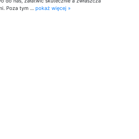
wo do nas, załatwić skutecznie a zwłaszcza
i. Poza tym ...
pokaż więcej »