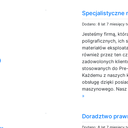
Specjalistyczne 
Dodano: 8 lat 7 miesięcy 
Jesteśmy firmą, któr
poligraficznych, ich 
materiałów eksploata
również przez ten cz
o
zadowolonych klient
stosowanych do Pre-P
Każdemu z naszych 
obsługę dzięki posia
maszynowego. Nasz z
»
Doradztwo prawne
Dodano: 8 lat 7 miesięcy 