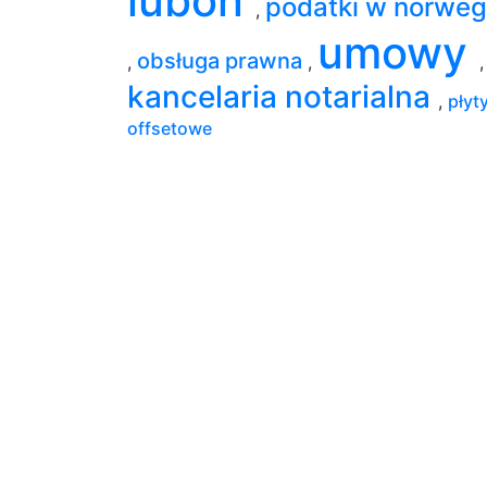
luboń
podatki w norwegi
,
umowy
obsługa prawna
,
,
,
kancelaria notarialna
,
płyt
offsetowe