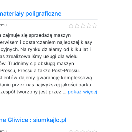
materiały poligraficzne
temu
a zajmuje się sprzedażą maszyn
serwisem i dostarczaniem najlepszej klasy
cyjnych. Na rynku działamy od kilku lat i
as zrealizowaliśmy usługi dla wielu
ów. Trudnimy się obsługą maszyn
ressu, Pressu a także Post-Pressu.
klientów dajemy gwarancję kompleksową
daniu przez nas najwyższej jakości parku
espół tworzony jest przez ...
pokaż więcej
 Gliwice : siomkajlo.pl
temu