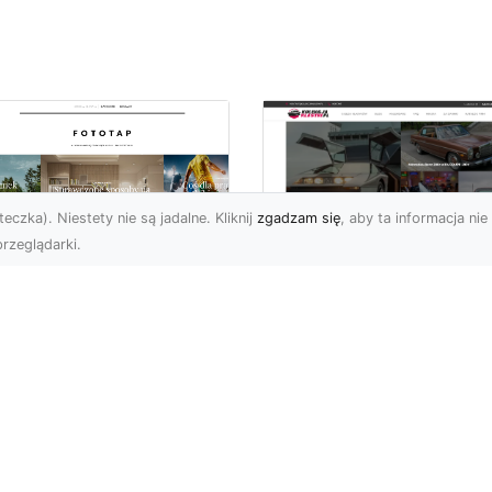
eczka). Niestety nie są jadalne. Kliknij
zgadzam się
, aby ta informacja nie 
rzeglądarki.
ły świat przed
Ford Mustang: Cza
bą…i na Twojej
Koń Amerykańskiej
ianie!
Motoryzacji
a świata to jeden z
Dziś chciałbym opisać
popularniejszych typów
klasyk amerykańskiej
oracji stosowanych na
motoryzacji: samochód,
ym świecie. Nie dziw...