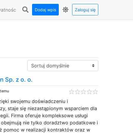
watnośc
Dodaj wpis
Zaloguj się
Sortuj:
 Sp. z o. o.
 temu
zięki swojemu doświadczeniu i
dzy, staje się niezastąpionym wsparciem dla
egii. Firma oferuje kompleksowe usługi
e obejmują nie tylko doradztwo podatkowe i
ż pomoc w realizacji kontraktów oraz w