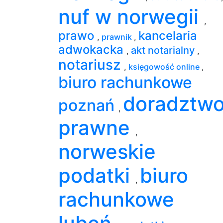
nuf w norwegii
,
prawo
kancelaria
,
prawnik
,
adwokacka
akt notarialny
,
,
notariusz
,
księgowość online
,
biuro rachunkowe
doradztw
poznań
,
prawne
,
norweskie
podatki
biuro
,
rachunkowe