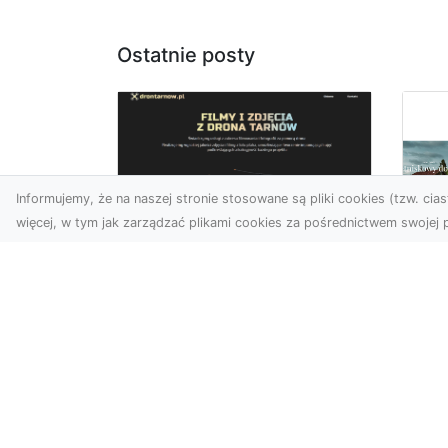
Ostatnie posty
Informujemy, że na naszej stronie stosowane są pliki cookies (tzw. ciast
więcej, w tym jak zarządzać plikami cookies za pośrednictwem swojej p
Zdjęcia z drona
Dębica – Twoje
Ca
projekty w
To
nowoczesnej
śc
perspektywie
Map
Wykorzystanie dronów w
naj
fotografii i filmowaniu to
dek
dziś standard dla firm i
cał