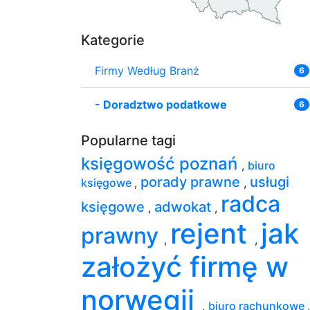
Kategorie
Firmy Według Branż
6
-
Doradztwo podatkowe
6
Popularne tagi
księgowość poznań
,
biuro
porady prawne
usługi
księgowe
,
,
radca
księgowe
adwokat
,
,
rejent
jak
prawny
,
,
założyć firmę w
norwegii
,
biuro rachunkowe
,