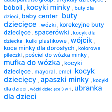
kocyki minky
bóboli
buty dla
,
,
buty
baby center
dzieci
,
,
dziecięce
korekcyjne buty
wózki
,
,
spacerówki
dziecięce
kocyk dla
,
,
wójcik
kulki plastikowe
dziecka
,
,
,
koce minky dla dorosłych
kolorowe
,
pościel do wózka minky
piłeczki
,
,
mufka do wózka
kocyki
,
kocyk
dziecięce
mayoral
emel
,
,
,
dziecięcy
apaszki minky
kocyki
,
,
ubranka
dla dzieci
,
wózki dziecięce 3 w 1
,
dla dzieci