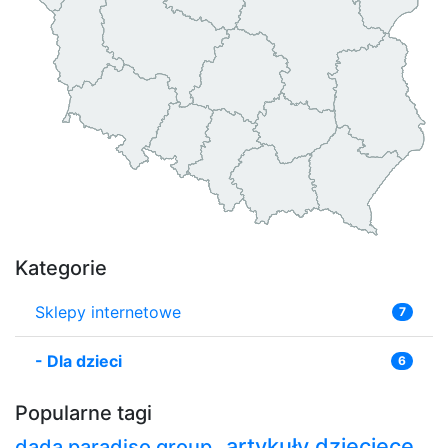
Kategorie
Sklepy internetowe
7
-
Dla dzieci
6
Popularne tagi
artykuły dziecięce
dada paradiso group
,
,