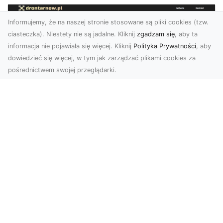
Informujemy, że na naszej stronie stosowane są pliki cookies (tzw.
ciasteczka). Niestety nie są jadalne. Kliknij
zgadzam się
, aby ta
informacja nie pojawiała się więcej. Kliknij
Polityka Prywatności
, aby
dowiedzieć się więcej, w tym jak zarządzać plikami cookies za
pośrednictwem swojej przeglądarki.
Zdjęcia z drona Dębica – Twoje
projekty w nowoczesnej perspektywie
Wykorzystanie dronów w fotografii i filmowaniu
to dziś standard dla firm i osób, które chcą
wyróżn...