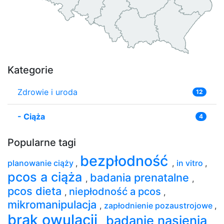
Kategorie
Zdrowie i uroda
12
-
Ciąża
4
Popularne tagi
bezpłodność
planowanie ciąży
,
,
in vitro
,
pcos a ciąża
badania prenatalne
,
,
pcos dieta
niepłodność a pcos
,
,
mikromanipulacja
,
zapłodnienie pozaustrojowe
,
brak owulacji
badanie nasienia
,
,