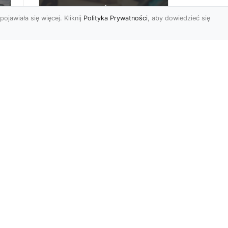
pojawiała się więcej. Kliknij
Polityka Prywatności
, aby dowiedzieć się
FHU XMar –
rny
Profesjonalna Laweta
i Holowanie Pojazdów
w Radomiu
FHU XMar – Twój Partner w
Transporcie i Holowaniu w
Radomiu Każdy kierowca
mbol
może napotkać sytuację...
r