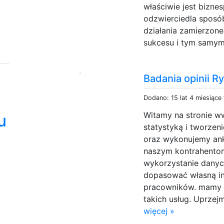
właściwie jest bizne
odzwierciedla sposó
działania zamierzone
sukcesu i tym samym
Badania opinii R
Dodano: 15 lat 4 miesiące
Witamy na stronie ww
u
statystyką i tworzen
oraz wykonujemy ank
naszym kontrahento
wykorzystanie danych
dopasować własną in
pracowników. mamy 
takich usług. Uprzej
więcej »