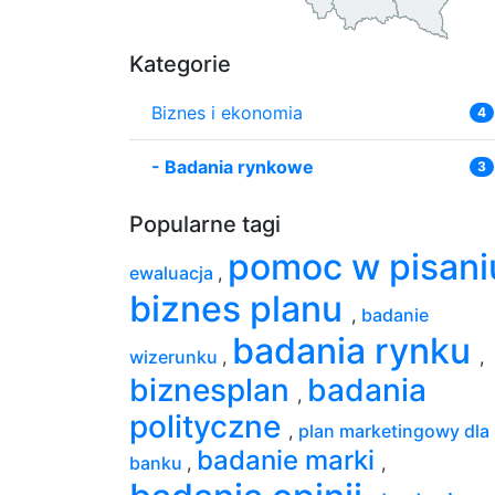
Kategorie
Biznes i ekonomia
4
-
Badania rynkowe
3
Popularne tagi
pomoc w pisani
ewaluacja
,
biznes planu
,
badanie
badania rynku
wizerunku
,
,
biznesplan
badania
,
polityczne
,
plan marketingowy dla
badanie marki
banku
,
,