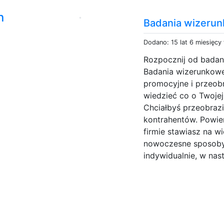
n
Badania wizerun
a
Dodano: 15 lat 6 miesięcy
Rozpocznij od badan
Badania wizerunkowe
promocyjne i przeobr
wiedzieć co o Twojej
Chciałbyś przeobrazi
kontrahentów. Powie
firmie stawiasz na w
nowoczesne sposoby
indywidualnie, w nas