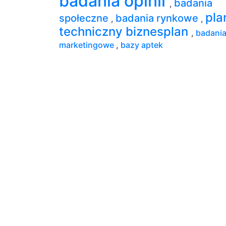
badania opinii
badania
,
pla
społeczne
badania rynkowe
,
,
techniczny biznesplan
,
badani
marketingowe
,
bazy aptek