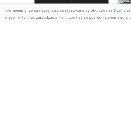
Informujemy, że na naszej stronie stosowane są pliki cookies (tzw. ciast
więcej, w tym jak zarządzać plikami cookies za pośrednictwem swojej p
Zdjęcia z drona
Dębica – Twoje
Ca
projekty w
To
nowoczesnej
śc
perspektywie
Map
Wykorzystanie dronów w
naj
fotografii i filmowaniu to
dek
dziś standard dla firm i
cał
osób, które chcą wyróżn...
Poog.pl - internetowy katalog stro