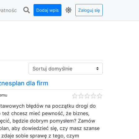
watnośc
Dodaj wpis
Zaloguj się
Sortuj:
znesplan dla firm
temu
stawowych błędów na początku drogi do
 też chcesz mieć pewność, że biznes,
kręcić, będzie dobrym pomysłem? Zamów
plan, aby dowiedzieć się, czy masz szanse
 zdaje sobie sprawę z tego, czym