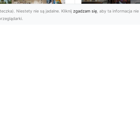
eczka). Niestety nie są jadalne. Kliknij
zgadzam się
, aby ta informacja nie 
rzeglądarki.
ły świat przed
Ford Mustang: Cza
bą…i na Twojej
Koń Amerykańskiej
ianie!
Motoryzacji
a świata to jeden z
Dziś chciałbym opisać
popularniejszych typów
klasyk amerykańskiej
oracji stosowanych na
motoryzacji: samochód,
ym świecie. Nie dziw...
który od lat stanowi sy
sił...
n
Subskrybuj newslette