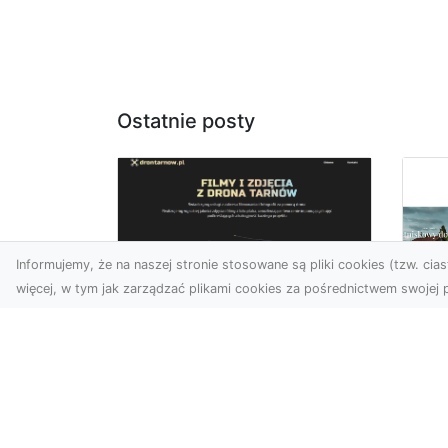
Ostatnie posty
Informujemy, że na naszej stronie stosowane są pliki cookies (tzw. ciast
więcej, w tym jak zarządzać plikami cookies za pośrednictwem swojej p
Zdjęcia z drona
Dębica – Twoje
Ca
projekty w
To
nowoczesnej
śc
perspektywie
Map