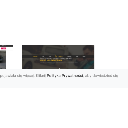
pojawiała się więcej. Kliknij
Polityka Prywatności
, aby dowiedzieć się
FHU XMar –
rny
Profesjonalna Laweta
i Holowanie Pojazdów
w Radomiu