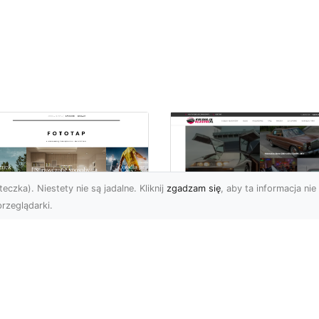
eczka). Niestety nie są jadalne. Kliknij
zgadzam się
, aby ta informacja nie 
rzeglądarki.
ły świat przed
Ford Mustang: Cza
bą…i na Twojej
Koń Amerykańskiej
ianie!
Motoryzacji
a świata to jeden z