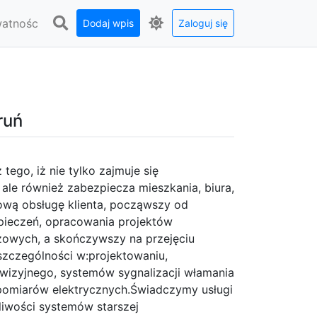
watnośc
Dodaj wpis
Zaloguj się
ruń
tego, iż nie tylko zajmuje się
le również zabezpiecza mieszkania, biura,
ową obsługę klienta, począwszy od
zpieczeń, opracowania projektów
żowych, a skończywszy na przejęciu
 szczególności w:projektowaniu,
wizyjnego, systemów sygnalizacji włamania
, pomiarów elektrycznych.Świadczymy usługi
liwości systemów starszej