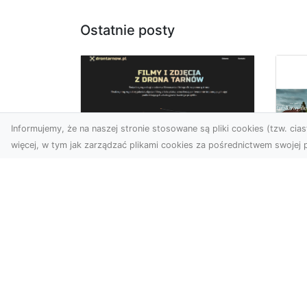
Ostatnie posty
Informujemy, że na naszej stronie stosowane są pliki cookies (tzw. ciast
więcej, w tym jak zarządzać plikami cookies za pośrednictwem swojej p
Zdjęcia z drona
Dębica – Twoje
Ca
projekty w
To
nowoczesnej
śc
perspektywie
Map
Wykorzystanie dronów w
naj
fotografii i filmowaniu to
dek
dziś standard dla firm i
cał