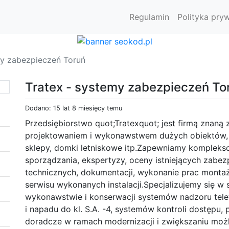
Regulamin
Polityka pry
my zabezpieczeń Toruń
Tratex - systemy zabezpieczeń To
Dodano: 15 lat 8 miesięcy temu
Przedsiębiorstwo quot;Tratexquot; jest firmą znaną z 
projektowaniem i wykonawstwem dużych obiektów, a
sklepy, domki letniskowe itp.Zapewniamy kompleks
sporządzania, ekspertyzy, oceny istniejących zabe
technicznych, dokumentacji, wykonanie prac monta
serwisu wykonanych instalacji.Specjalizujemy się w
wykonawstwie i konserwacji systemów nadzoru tele
i napadu do kl. S.A. -4, systemów kontroli dostępu
doradcze w ramach modernizacji i zwiększaniu moż