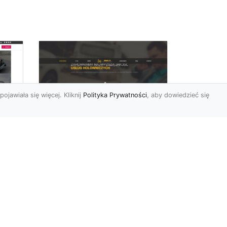
pojawiała się więcej. Kliknij
Polityka Prywatności
, aby dowiedzieć się
FHU XMar –
rny
Profesjonalna Laweta
i Holowanie Pojazdów
w Radomiu
FHU XMar – Twój Partner w
Transporcie i Holowaniu w
Radomiu Każdy kierowca
mbol