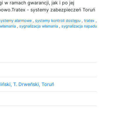
 w ramach gwarancji, jak i po jej
bowo.Tratex - systemy zabezpieczeń Toruń
 systemy alarmowe
,
systemy kontroli dostępu
,
tratex
,
włamania
,
sygnalizacja włamania
,
sygnalizacja napadu
ński, T. Drweński, Toruń