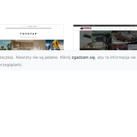
eczka). Niestety nie są jadalne. Kliknij
zgadzam się
, aby ta informacja nie 
rzeglądarki.
ły świat przed
Ford Mustang: Cza
bą…i na Twojej
Koń Amerykańskiej
ianie!
Motoryzacji
a świata to jeden z
Dziś chciałbym opisać
popularniejszych typów
klasyk amerykańskiej
oracji stosowanych na
motoryzacji: samochód,
ym świecie. Nie dziw...
który od lat stanowi sy