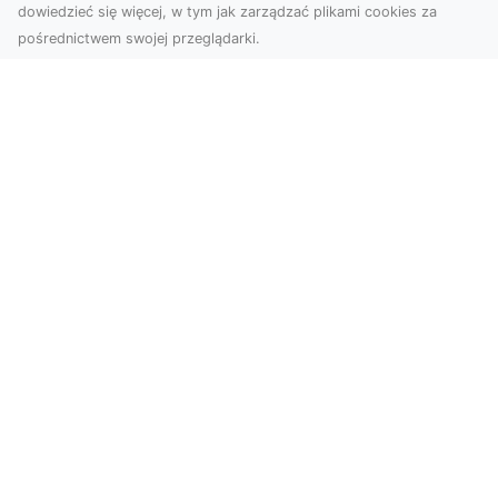
dowiedzieć się więcej, w tym jak zarządzać plikami cookies za
pośrednictwem swojej przeglądarki.
Zdjęcia z drona Dębica – Twoje
projekty w nowoczesnej perspektywie
Wykorzystanie dronów w fotografii i filmowaniu
to dziś standard dla firm i osób, które chcą
wyróżn...