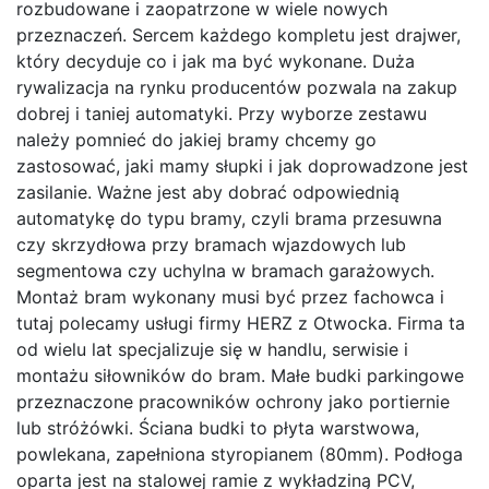
rozbudowane i zaopatrzone w wiele nowych
przeznaczeń. Sercem każdego kompletu jest drajwer,
który decyduje co i jak ma być wykonane. Duża
rywalizacja na rynku producentów pozwala na zakup
dobrej i taniej automatyki. Przy wyborze zestawu
należy pomnieć do jakiej bramy chcemy go
zastosować, jaki mamy słupki i jak doprowadzone jest
zasilanie. Ważne jest aby dobrać odpowiednią
automatykę do typu bramy, czyli brama przesuwna
czy skrzydłowa przy bramach wjazdowych lub
segmentowa czy uchylna w bramach garażowych.
Montaż bram wykonany musi być przez fachowca i
tutaj polecamy usługi firmy HERZ z Otwocka. Firma ta
od wielu lat specjalizuje się w handlu, serwisie i
montażu siłowników do bram. Małe budki parkingowe
przeznaczone pracowników ochrony jako portiernie
lub stróżówki. Ściana budki to płyta warstwowa,
powlekana, zapełniona styropianem (80mm). Podłoga
oparta jest na stalowej ramie z wykładziną PCV,