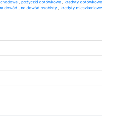
mochodowe
,
pożyczki gotówkowe
,
kredyty gotówkowe
na dowód
,
na dowód osobisty
,
kredyty mieszkaniowe