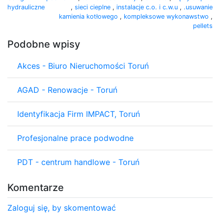
hydrauliczne
,
sieci cieplne
,
instalacje c.o. i c.w.u
,
.usuwanie
kamienia kotłowego
,
kompleksowe wykonawstwo
,
pellets
Podobne wpisy
Akces - Biuro Nieruchomości Toruń
AGAD - Renowacje - Toruń
Identyfikacja Firm IMPACT, Toruń
Profesjonalne prace podwodne
PDT - centrum handlowe - Toruń
Komentarze
Zaloguj się, by skomentować