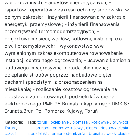
wielorodzinnych: - audytów energetycznych; -
raportów i operatów z zakresu ochrony środowiska w
pełnym zakresie; - inżynierii finansowania w zakresie
energetyki przemysłowej; - inżynierii finansowania
przedsięwzięć termomodernizacyjnych; -
projektowanie sieci, węzłów, kotłowni, instalacji c.o.,
c.w. i przemysłowych; - wykonawstwo w/w
wymienionym zakresiekomputerowe równoważenie
instalacji centralnego ogrzewania; - usuwanie kamienia
kotłowego nieagresywną metodą chemiczną; -
ocieplanie stropów poprzez nadbudowę pięter
dachami spadzistymi z przeznaczeniem na
mieszkania; - rozliczanie kosztów ogrzewania na
podstawie zamontowanych podzielników ciepła
elektronicznego RME 95 Brunata i kapilarnego RMK 87
Brunata.Brun-Pol Pomorze Kujawy, Toruń
Kategorie:
Tagi:
toruń
,
ocieplanie
,
biomasa
,
kotłownie
,
brun-pol
,
Toruń
,
brunpol
,
pomorze kujawy
,
ciepło
,
dostawy ciepła
,
Usługi
podzielnki
,
termomodernizacja
,
brunata
,
węzły cieplne