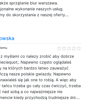
akże sprzątanie biur warszawa.
jonalne wykonanie naszych usług.
y do skorzystania z naszej oferty....
bowska
 temu
 z myślami co nalezy zrobić aby dobrze
kieciequot;. Napewno często oglądaleś
py na których bardzo łatwo zauważyć
ańczą nasze polskie gwiazdy. Napewno
nawialeś się jak one to robią. A więc aby
 tańcu trzeba go cały czas ćwiczyć, trzeba
 nad sobą a co najważniejsze nie
encie kiedy przychodzą trudniejsze dni....