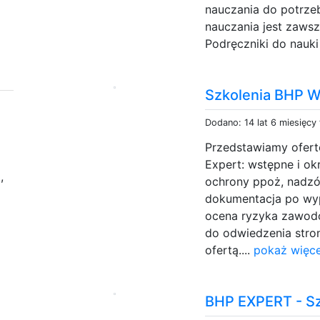
nauczania do potrze
nauczania jest zawsz
Podręczniki do nauki
Szkolenia BHP 
Dodano: 14 lat 6 miesięcy
Przedstawiamy ofert
Expert: wstępne i o
c
,
ochrony ppoż, nadzór
dokumentacja po wy
ocena ryzyka zawod
do odwiedzenia stron
ofertą....
pokaż więce
BHP EXPERT - S