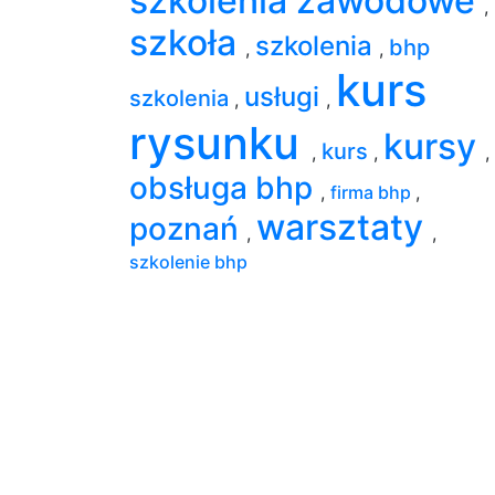
szkolenia zawodowe
,
szkoła
szkolenia
bhp
,
,
kurs
usługi
szkolenia
,
,
rysunku
kursy
kurs
,
,
,
obsługa bhp
,
firma bhp
,
warsztaty
poznań
,
,
szkolenie bhp