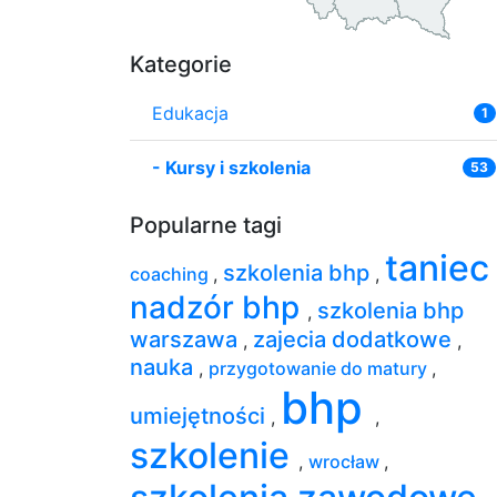
Kategorie
Edukacja
1
-
Kursy i szkolenia
53
Popularne tagi
tanie
szkolenia bhp
coaching
,
,
nadzór bhp
szkolenia bhp
,
warszawa
zajecia dodatkowe
,
,
nauka
,
przygotowanie do matury
,
bhp
umiejętności
,
,
szkolenie
,
wrocław
,