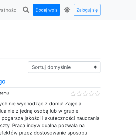
watnośc
Dodaj wpis
Zaloguj się
Sortuj:
go
 temu
ych nie wychodząc z domu! Zajęcia
ualnie z jedną osobą lub w grupie
pogarsza jakości i skuteczności nauczania
szty. Praca indywidualna pozwala na
 efektów przez dostosowanie sposobu