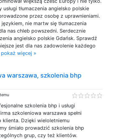
dominował większą cześć Europy i nie tylko.
 usługi tłumaczenia angielsko polskie
ą prowadzone przez osobę z uprawnieniami.
 językiem, nie martw się tłumaczenia
 dla nas chleb powszedni. Serdecznie
zenia angielsko polskie Gdańsk. Sprawdź
niejsze jest dla nas zadowolenie każdego
.
pokaż więcej »
wa warszawa, szkolenia bhp
 temu
sjonalne szkolenia bhp i usługi
irma szkoleniowa warszawa spełni
klienta. Dzięki wieloletniemu
my śmiało prowadzić szkolenia bhp
ególnych grup, czy też klientów.