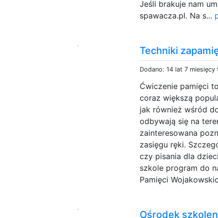
Jeśli brakuje nam um
spawacza.pl. Na s...
Techniki zapami
Dodano: 14 lat 7 miesięcy
Ćwiczenie pamięci t
coraz większą popula
jak również wśród do
odbywają się na tere
zainteresowana pozn
zasięgu ręki. Szczeg
czy pisania dla dzi
szkole program do na
Pamięci Wojakowskich
Ośrodek szkolen