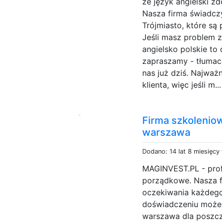
że język angielski z
Nasza firma świadczy
Trójmiasto, które s
Jeśli masz problem z
angielsko polskie to
zapraszamy - tłumac
nas już dziś. Najważ
klienta, więc jeśli m..
Firma szkolenio
warszawa
Dodano: 14 lat 8 miesięcy
MAGINVEST.PL - profe
porządkowe. Nasza f
oczekiwania każdego 
doświadczeniu może
warszawa dla poszcz