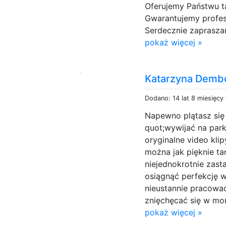
Oferujemy Państwu t
Gwarantujemy profes
Serdecznie zapraszam
pokaż więcej »
Katarzyna Dem
Dodano: 14 lat 8 miesięcy
Napewno plątasz się
quot;wywijać na par
oryginalne video kli
można jak pięknie t
niejednokrotnie zasta
osiągnąć perfekcję w
nieustannie pracować
znięchęcać się w mom
pokaż więcej »