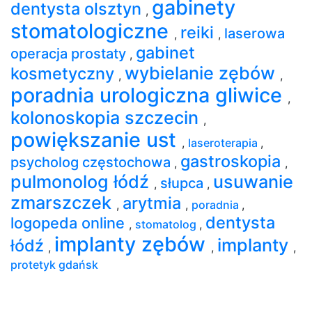
gabinety
dentysta olsztyn
,
stomatologiczne
reiki
laserowa
,
,
gabinet
operacja prostaty
,
wybielanie zębów
kosmetyczny
,
,
poradnia urologiczna gliwice
,
kolonoskopia szczecin
,
powiększanie ust
,
laseroterapia
,
gastroskopia
psycholog częstochowa
,
,
pulmonolog łódź
usuwanie
słupca
,
,
zmarszczek
arytmia
,
,
poradnia
,
dentysta
logopeda online
,
stomatolog
,
implanty zębów
implanty
łódź
,
,
,
protetyk gdańsk